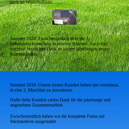
auch im Winterhalbjahr.
Sommer 2022: Zwischenzeitlich steht die 3.
Industriestickmaschine in unseren Räumen. Auch hier
nochmal herzlichen Dank an unsere jahrelangen treuen
Stammkunden
Sommer 2019: Unsere treuen Kunden haben uns veranlasst,
in eine 2. Maschine zu investieren.
Dafür liebe Kunden vielen Dank für die jahrelange und
angenehme Zusammenarbeit.
Zwischenzeitlich haben wir die komplette Firma mit
Stickmotiven ausgestattet