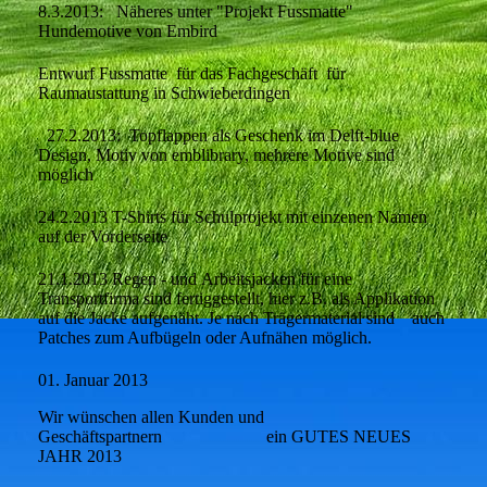
8.3.2013: Näheres unter "Projekt Fussmatte"
Hundemotive von Embird
Entwurf Fussmatte für das Fachgeschäft für
Raumaustattung in Schwieberdingen
27.2.2013: Topflappen als Geschenk im Delft-blue
Design, Motiv von emblibrary, mehrere Motive sind
möglich
24.2.2013 T-Shirts für Schulprojekt mit einzenen Namen
auf der Vorderseite
21.1.2013 Regen - und Arbeitsjacken für eine
Transportfirma sind fertiggestellt, hier z.B. als Applikation
auf die Jacke aufgenäht. Je nach Trägermaterial sind auch
Patches zum Aufbügeln oder Aufnähen möglich.
01. Januar 2013
Wir wünschen allen Kunden und
Geschäftspartnern ein GUTES NEUES
JAHR 2013