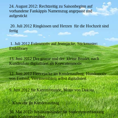
24. August 2012: Rechtzeitig zu Saisonbeginn auf
vorhandene Fankäppis Namenszug angepasst und
aufgestickt
20. Juli 2012 Ringkissen und Herzen für die Hochzeit sind
fertig
1. Juli 2012 Eulenmotiv auf Jeansjacke, Stickmuster:
Emblibrary
13. Juni 2012 Der grosse und der kleine Bruder, nach
Kundenfoto digitalisiert als Krawattenmotiv
12. Juni 2012 Fleecejacke im Kundenauftrag, Hundemotiv
von Embird, Vereinsemblem selbst digitalisiert
9. Juni 2012 für Katzenfreunde, Motiv von Dakota
Krawatte im Kundenauftrag
30. Mai 2012: Jubiläumsbänder für Studentenverbindung
nach Kundenvorgabe