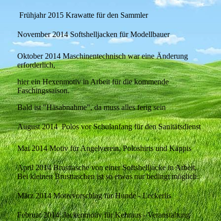
Frühjahr 2015 Krawatte für den Sammler
November 2014 Softshelljacken für Modellbauer
Oktober 2014 Maschinentechnisch war eine Änderung
erforderlich,
hier ein Hexenmotiv in Arbeit für die kommende
Faschingssaison.
Bald ist "Häsabnahme", da muss alles ferig sein
August 2014 Polos vor Schulanfang für den Sanitätsdienst
Mai 2014 Motiv für Angelverein, Poloshirts und Käppis
April 2014 Brusttasche von einer Softshelljacke in Arbeit.
Bei kleinen Brusttaschen ist so etwas nur bedingt möglich.
März 2014 Motivvorschlag für Hunde - Leckerlis
Februar 2014: Jackenmotiv für Kehraus - Veranstaltung