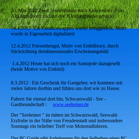
20. Mai 2012 Zwei Sennenhunde nach Kundenfoto (Frau
Alt) digitalisiert und auf div. Kleidungstücke gestickt
14.4.2012 Ein Familienwappen wurde fertiggestellt, Motiv
wurde in Eigenarbeit digitalisiert
12.4.2012 Friesenhengst, Motiv von Emblibrary, durch
Stickrichtung dreidimensionales Erscheinungsbild
1.4.2012 Heute hat sich noch ein Samojede dazugesellt
(beide Motive von Embird)
8.3.2012 : Ein Geschenk für Gastgeber, wir kommen seit
vielen Jahren dorthin und fühlen uns dort wie zu Hause.
Fahren Sie einmal dort hin, Schwarzwald - See -
Gastfreundschaft :
www.seeheiner.de
Der "Seeheiner " ist mitten im Schwarzwald, Seewald-
Erzfrube in der Nähe von Freudenstadt und insbesondere
Sonntags ein beliebter Treff von Motorradfahrern.
Der PC Guide gibt Anleitungen für den Selbstbau eines PC